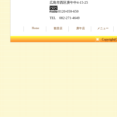
広島市西区庚午中4-15-25
・定期的な空気の入れ換え
0120-059-659
より多くのお客様に快適にお過ごし頂ける
TEL 082-271-4649
頂きたく存じます。
なお、至らない点やお気づきの事などござ
Home
観音店
庚午店
メニュー
スタッフにお申し付け下さい。
全てのお客様とスタッフの健康と安全のた
Copyright(C
参りますので、ご理解のほどよろしくお願
・スタッフ募集中！！私達と一緒にお仕事
スタイリスト・アシスタント・レセプショ
＊
詳しくはこちら
です。