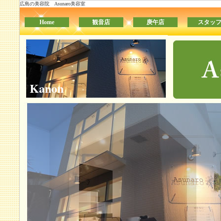
広島の美容院 Asunaro美容室
Home
観音店
庚午店
スタッ
Kanon